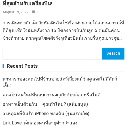
ที่สุดสำหรับเครื่องบิน!
คืออะไรทำไมมันถึงสำคัญและวิธีการรักษาให้แข็งแรงและมี
อันตรายต่อคนที่มีสุขภาพดี แต่ก็อาจทำให้เกิดความทุกข์ยากใน
สุขภาพดี ดังนั้นพื้นอุ้งเชิงกรานคืออะไรกันแน่? เป็นชุดกล้าม
August 19, 2022
0
ระหว่างการจู่โจมและส่งผลให้เกิดภาวะแทรกซ้อนที่สำคัญโดย
เนื้อและเนื้อเยื่อที่อยู่ที่ฐานของกระดูกเชิงกราน ช่วยให้มีความ
เฉพาะอย่างยิ่งสำหรับคนที่ตั้งครรภ์ ตามคู่มือความเจ็บปวดของ
การเดินทางกับเด็กวัยหัดเดินไม่ใช่เรื่องง่ายภายใต้สถานการณ์ที่
สำคัญผ่านเข้าและออกจากร่างกาย แม้ว่ากล้ามเนื้ออุ้งเชิงกราน
เส้นประสาทในกรณีที่สำคัญกว่านั้นโรคงูสวัดอาจทำให้เกิด
ดีที่สุด เชื่อใจฉันหลังจาก 15 ปีของการบินกับลูก 5 คนมันค่อน
จะมองไม่เห็นกล้ามเนื้ออื่น ๆ แต่ก็ยังต้องออกกำลังกายเช่นเดียว
ปัญหาการมองเห็นปัญหาการได้ยินโรคปอดบวมและการอักเสบ
ข้างท้าทาย หากคุณโชคดีจริงๆเที่ยวบินนั้นราบรื่นคุณบรรจุของ
กับกล้ามเนื้ออื่น ๆ ทำไมชั้นอุ้งเชิงกรานจึงมีความสำคัญมาก?
ของสมอง สถานการณ์ประเภทนี้ต้องการการรักษาด้วยยาต้าน
ว่างเพียงพอภาพยนตร์ในเที่ยวบินไม่ได้มีสิ่งที่น่ากลัวและคุณได้
มันมีบทบาทสำคัญในความเป็นอยู่ที่ดีและคุณภาพชีวิตของผู้
ไวรัสรวมถึงคำแนะนำสำหรับผู้เชี่ยวชาญที่เหมาะสม โรคงูสวัด
ทำแคตตาล็อก Skymall ที่สมบูรณ์แบบสำหรับ I Spy หนึ่งใน
Search
หญิงเนื่องจากฟังก์ชั่นมากมาย การสนับสนุน: รองรับอวัยวะใน
อาจสร้างขึ้นหลังจากที่คุณมีสถานการณ์เบื้องต้นของโรค
หลาย ๆ สิ่งที่ฉันทำผิดในฐานะผู้ปกครอง (เราทุกคนมีไม่กี่คน)
อุ้งเชิงกรานเช่นมดลูกกระเพาะปัสสาวะและลำไส้และเก็บไว้ใน
Recent Posts
อีสุกอีใส แต่ไวรัสสามารถแพร่กระจายจากผู้ติดเชื้อไปยังผู้อื่นที่
หนึ่งคือการดึงเบาะรถหนักขนาดใหญ่ผ่านสถานีสนามบินและ
ที่เชิงกราน บัฟเฟอร์: มันบัฟเฟอร์บริเวณกระดูกเชิงกรานจาก
ไม่เคยมีมาก่อน สิ่งนี้จะทำให้พวกเขาเสี่ยงต่อโรคอีสุกอีใส
ไม่มีเบาะรถยนต์เครื่องบิน Airplane Car Seat – คู่มือสำหรับ
พาทารกของคุณไปที่ร้านขายสัตว์เลี้ยงแม้ว่าคุณจะไม่มีสัตว์
ความดันของไอจามและน้ำหนักของการตั้งครรภ์ การเปิดและ
แทนที่จะเป็นโรคงูสวัด แม้ว่ามันจะปรากฏขึ้นในทุกวัย แต่ก็เป็น
เบาะรถยนต์ที่ดีที่สุดสำหรับเครื่องบิน! หลังจากโอเว่นอายุ
เลี้ยง
ปิด: ปิดเพื่อป้องกันกระเพาะปัสสาวะและการรั่วไหลทางทวาร
เรื่องปกติมากขึ้นในผู้คนที่มีอายุมากกว่า 50 ปีรวมถึงในบุคคลที่
ประมาณ 8 เดือนเขาก็พุ่งทะลักจนเราสาบานว่าจะซื้อที่นั่งของ
คุณเป็นคนใหม่ที่ชอบการผจญภัยกับบล็อกหรือไม่?
หนัก และจะเปิดขึ้นเพื่อให้ทางเข้าและออกจากช่องคลอดมดลูก
มีระบบภูมิคุ้มกันที่อ่อนแอเช่นผู้ที่เป็นโรคเอชไอวีหรือการรักษา
เขาเองถ้าเราต้องบินไปกับเขาอีกครั้ง เราบินไปกับเขาและเรา
และทวารหนัก (ซึ่งเกี่ยวข้องกับเพศการตั้งครรภ์และระบบย่อย
อาหารเย็นด้วยกัน – คุณทำไหม? (สนับสนุน)
ด้วยเคมีบำบัด Homeopathy ที่เกี่ยวข้องทำงานเพื่อสุขภาพและ
ถือ Britax ขนาดใหญ่สำหรับอายุ 13 เดือนอายุ 21…
อาหาร) พื้นอุ้งเชิงกรานที่อ่อนแอสามารถนำผู้หญิงไปสู่ปัญหา
5 เหตุผลที่ฉันรัก iPhone ของฉัน (รุ่นแรกเกิด)
สุขภาพที่หลากหลาย โรคงูสวัดอาจเป็นสิ่งที่ท้าทายในการ
และอาการเช่นการสูญเสียปัสสาวะอวัยวะอวัยวะอาการปวด
วินิจฉัยก่อนที่จะปรากฏตัวบ่งชี้ถึงความเจ็บป่วยที่ปรากฏ โดย
Link Love: เด็กสองคนที่อายุต่ำกว่าสอง
ระหว่างเพศหรืออาการปวดหลังส่วนล่าง ด้วยเหตุนี้การรักษา