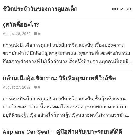
ชีวิตประจำวันของการดูแลเด็ก
MENU
งูสวัดคืออะไร?
August 28, 2022
0
การแบ่งปันคือการดูแล! แบ่งปัน ทวีต แบ่งปัน เรื่องของความ
ชรามักทำให้นึกถึงปัญหาสุขภาพและสุขภาพที่แตกต่างกันรวม
ถึงสภาพร่างกายที่ไม่เอื้ออำนวย สิ่งหนึ่งที่รบกวนทุกคนที่เคยมี
อีสุกอีใสคือโรคงูสวัด บทความสั้น ๆ นี้พูดถึงสิ่งที่งูสวัดคือสิ่งที่
ต้องจบด้วยอีสุกอีใสรวมถึงสิ่งที่สามารถทำได้เพื่อหลีกเลี่ยง โรค
กล้ามเนื้ออุ้งเชิงกราน: วิธีเพิ่มสุขภาพที่ใกล้ชิด
งูสวัดเป็นเงื่อนไขที่เกิดจากไวรัส varicella-zoster ซึ่งเป็นไวรัส
August 27, 2022
0
เดียวกันที่รับผิดชอบต่ออีสุกอีใส ความแตกต่างระหว่างทั้งสอง
การแบ่งปันคือการดูแล! แบ่งปัน ทวีต แบ่งปัน ชั้นอุ้งเชิงกราน
คือโรคงูสวัดนั้นเกิดจากการเปิดใช้งานไวรัสดั้งเดิมอีกครั้งรวม
เป็นเว็บของกล้ามเนื้อที่ส่งผลโดยตรงต่อสุขภาพและความเป็น
ถึงโรคอีสุกอีใสมันอาจเป็นสิ่งที่ไม่พึงประสงค์อย่างยิ่งสำหรับทุก
อยู่ที่ดีของผู้หญิง อย่างไรก็ตามผู้หญิงหลายคนไม่ทราบว่ามัน
คนที่ได้รับผลกระทบ ความเจ็บปวดเป็นผลมาจากผื่นผิวหนังที่
สำคัญแค่ไหนและง่ายเพียงใดที่จะทำให้มันมีรูปร่างด้วยการ
พัฒนาแผลพุพองในที่สุด เป็นเงื่อนไขทั่วไปในผู้สูงอายุและโดย
ออกกำลังกายเพียงไม่กี่นาทีต่อวัน เริ่มต้นด้วยการอธิบายว่ามัน
Airplane Car Seat – คู่มือสำหรับเบาะรถยนต์ที่ดี
ทั่วไปจะล้างภายในไม่กี่สัปดาห์ แม้ว่าโดยทั่วไปแล้วจะไม่เป็น