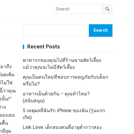
Search
Recent Posts
พาทารกของคุณไปที่ร้านขายสัตว์เลี้ยง
รมาถึง
แม้ว่าคุณจะไม่มีสัตว์เลี้ยง
ยดเพิ่ม
คุณเป็นคนใหม่ที่ชอบการผจญภัยกับบล็อก
่ไม่ใช่
หรือไม่?
นี้ว่าคุณ
อาหารเย็นด้วยกัน – คุณทำไหม?
นั้น!”
(สนับสนุน)
่าง
5 เหตุผลที่ฉันรัก iPhone ของฉัน (รุ่นแรก
ยของเธอ
เกิด)
พื้น
Link Love: เด็กสองคนที่อายุต่ำกว่าสอง
ที่สุด