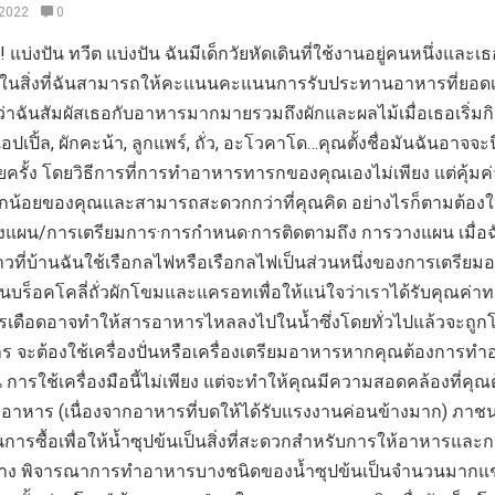
 2022
0
แบ่งปัน ทวีต แบ่งปัน ฉันมีเด็กวัยหัดเดินที่ใช้งานอยู่คนหนึ่งและเธ
หนึ่งในสิ่งที่ฉันสามารถให้คะแนนคะแนนการรับประทานอาหารที่ยอดเ
ว่าฉันสัมผัสเธอกับอาหารมากมายรวมถึงผักและผลไม้เมื่อเธอเริ่มก
ปเปิ้ล, ผักคะน้า, ลูกแพร์, ถั่ว, อะโวคาโด…คุณตั้งชื่อมันฉันอาจจะ
ครั้ง โดยวิธีการที่การทำอาหารทารกของคุณเองไม่เพียง แต่คุ้มค่า
ลูกน้อยของคุณและสามารถสะดวกกว่าที่คุณคิด อย่างไรก็ตามต้อง
างแผน/การเตรียมการ·การกำหนด·การติดตามถึง การวางแผน เมื่อฉ
ที่บ้านฉันใช้เรือกลไฟหรือเรือกลไฟเป็นส่วนหนึ่งของการเตรียม
บร็อคโคลี่ถั่วผักโขมและแครอทเพื่อให้แน่ใจว่าเราได้รับคุณค่า
การเดือดอาจทำให้สารอาหารไหลลงไปในน้ำซึ่งโดยทั่วไปแล้วจะถูกโ
 จะต้องใช้เครื่องปั่นหรือเครื่องเตรียมอาหารหากคุณต้องการท
การใช้เครื่องมือนี้ไม่เพียง แต่จะทำให้คุณมีความสอดคล้องที่คุ
อาหาร (เนื่องจากอาหารที่บดให้ได้รับแรงงานค่อนข้างมาก) ภาชน
การซื้อเพื่อให้น้ำซุปข้นเป็นสิ่งที่สะดวกสำหรับการให้อาหารและ
ทาง พิจารณาการทำอาหารบางชนิดของน้ำซุปข้นเป็นจำนวนมากแช