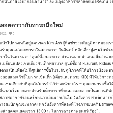
กนั้นถ่ายโอน“ ก้อนอาหาร” ลงในถุงอาหารพลาสติกเพื่อจัดเก็บ 
งในออตตาวากับทารกมือใหม่
 2022
0
่งหน้าไปทางเหนือสู่แคนาดา Kim-Anh ผู้สื่อข่าวระดับภูมิภาคของเ
รับคุณแม่และทารกในออตตาวา วันจันทร์ หลีกเลี่ยงฝูงชนในช่วง
ทารกในวันธรรมดา! ศูนย์ซื้อออตตาวาจำนวนมากนำเสนอสิ่งอำนว
ลี่ยนแปลงเช่นเดียวกับเด็กพยาบาล ศูนย์ซื้อ ST-Laurent, Rideau 
leans เป็นเพียงไม่กี่ศูนย์การซื้อในระดับภูมิภาคที่ให้บริการห้องพ
งลอยและเก้าอี้โยก รถเข็นเด็ก (เดี่ยวและหลาย KID) มีให้บริการห
หมด เช่นเดียวกับที่คุณไม่ควรจำไว้ว่าจะนำอะไร – คุณสามารถซื้อได้ที
่งที่น่าสนใจมากมายสำหรับเด็กทารกที่จะมองและอาจเป็นสถานที่พักผ
ากสภาพอากาศร้อนหรือหนาวเย็นมากเกินไป วันอังคาร พาเด็กทารก
การสะบัดคุณจะพลาด! ทุกวันอังคารที่สองที่โรงภาพยนตร์ Barrhav
่องล่าสุดจะแสดงเวลา 13.00 น. ในการฉายภาพยนตร์เรื่อง“…