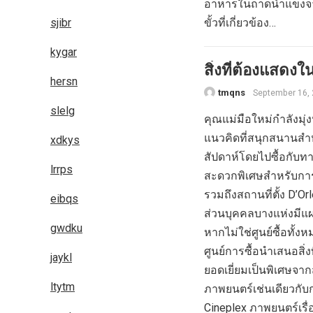
อาหารในถาดน้ำแข็งจา
sjibr
ขั้วที่เกี่ยวข้อง…
kygar
สิ่งที่ต้องแสด
hersn
tmqns
September 16,
slelg
คุณแม่มือใหม่กำลังมุ
แนวคิดที่สนุกสนานสำห
xdkys
สัปดาห์โดยไปซื้อกับ
lrrps
สะดวกพิเศษสำหรับการเป
รวมถึงสถานที่ตั้ง D’Or
eibqs
ส่วนบุคคลบางแห่งมีแผ
gwdku
หากไม่ใช่ศูนย์ซื้อทั้ง
ศูนย์การซื้อนำเสนอสิ
jaykl
ยอดเยี่ยมเป็นพิเศษจ
ltytm
ภาพยนตร์เช่นเดียวกับ
Cineplex ภาพยนตร์เรื