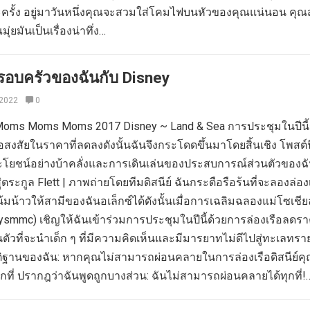
รั้ง อยู่มาวันหนึ่งคุณจะสวมใส่โคมไฟบนหัวของคุณแน่นอน คุ
ณมุ่ยมันเป็นเรื่องน่าทึ่ง…
รอบครัวของฉันกับ Disney
 2022
0
Moms Moms Moms 2017 Disney ~ Land & Sea การประชุมในปีนี้
ือสงสัยในราคาที่ลดลงดังนั้นฉันจึงกระโดดขึ้นมาโดยสิ้นเชิง โพสต์น
ระโยชน์อย่างบ้าคลั่งและการเดินเล่นของประสบการณ์ส่วนตัวของฉั
สู่ตระกูล Flett | ภาพถ่ายโดยทีมดิสนีย์ ฉันกระตือรือร้นที่จะลองล่อง
น้มน้าวให้สามีของฉันอเล็กซ์ได้ดังนั้นเมื่อการเฉลิมฉลองแม่โซเชียล
eysmmc) เชิญให้ฉันเข้าร่วมการประชุมในปีนี้ด้วยการล่องเรือลดรา
่วนตัวที่จะนำเด็ก ๆ ที่มีความคิดเห็นและมีมารยาทไม่ดีไปสู่ทะเลทรา
ติฐานของฉัน: หากคุณไม่สามารถผ่อนคลายในการล่องเรือดิสนีย์คุ
ที่ ปรากฎว่าฉันพูดถูกบางส่วน: ฉันไม่สามารถผ่อนคลายได้ทุกที่!