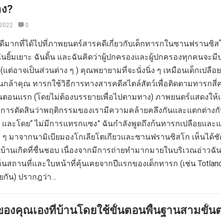
าง?
 2022
0
โชคดีมากที่ได้ไปที่ภาพยนตร์สารคดีเกี่ยวกับเด็กทารกในซานฟรานซิ
ฉันยิ้มเยาะ ฉันดิ้น และฉันคิดว่าผู้ปกครองและผู้ปกครองทุกคนจะมีป
แต่อาจเป็นส่วนต่าง ๆ ) คุณพยายามที่จะนั่งนิ่ง ๆ เหมือนเด็กเปลือ
นกล้าคุณ ทารกใช้วิธีการทางสารคดีสไตล์สัตว์เพื่อติดตามทารกสี่ค
ขั้นตอนแรก (โดยไม่ต้องบรรยายเพื่อไปตามทาง) ภาพยนตร์แสดงให้เ
การตัดสินว่าพฤติกรรมของเรามีความคล้ายคลึงกันและแตกต่างก
และโดย“ ไม่มีการแทรกแซง” ฉันกำลังพูดถึงก้นทารกเปลือยและแ
 ๆ มาจากนามิเบียมองโกเลียโตเกียวและซานฟรานซิสโก เห็นได้ชัดว
็นบ้านเกิดที่ชื่นชอบ เนื่องจากมีการถ่ายทำมากมายในบริเวณอ่าวฉัน
้เห็นสถานที่และใบหน้าที่คุ้นเคยจากปีแรกของเด็กทารก (เช่น Totla
ยกัน) ปรากฎว่า…
งคุณเองที่บ้านโดยใช้ขั้นตอนพื้นฐานสามขั้น