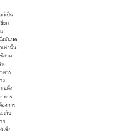
อก็เป็น
ยี่ยม
ิน
นึ่งมันบด
เท่านั้น
ใช้สาม
ัน
อาหาร
ทาง
ยนทิ้ง
ำอาหาร
ณต้องการ
ะเก็บ
การ
่แข็ง