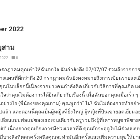
er 2022
ยุสาม
 2022
0
ที่สี่กรกฎาคมคุณทำให้ฉันตกใจ ฉันกำลังดึง 07/07/07 รวมถึงจากกา
งแผนที่ดีกว่าถึง 20 กรกฎาคมฉันยังคงหมายถึงการเขียนรายละเอี
งคุณในบล็อกนี้เนื่องจากบางคนกำลังคิด เกี่ยวกับวิธีการที่คุณเกิด แต
่ใจว่าคุณไม่ต้องการได้ยินเกี่ยวกับเรื่องนี้ เมื่อฉันบอกคุณเมื่อเร็ว ๆ 
างไร (พี่น้องของคุณถาม) คุณพูดว่า“ ไม่! ฉันไม่ต้องการทำอย่าง
้ว และตอนนี้คุณเป็นผู้หญิงที่ยิ่งใหญ่ ผู้หญิงที่ปีนเขายอดเยี่ยมอย
เลียนแบบพ่อแม่ของเธอเช่นเดียวกับครูรวมถึงผู้ที่เคารพบูชาพี่ชา
rl” เนื่องจากคุณต้องการมีช่วงเวลาที่ดี คุณมักจะฤดูใบไม้ร่วงลงบน
ามีบางสิ่งที่ตลกครั้งหนึ่งคุณจะทำมันอีกครั้งและเพิ่มความสุขให้มาก