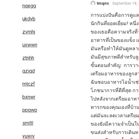
tmqns
September 18,
nqegg
การแบ่งปันคือการดูแล! 
ukdyb
นักกินที่ยอดเยี่ยม! 
zvmhj
ของเธอคือความจริงที่
อาหารที่เป็นของแข็ง แอ
uxwwn
มันหรือทำให้มันดูหลาย
มันมีสุขภาพดีสำหรับ
ztnhh
ขั้นตอนสำคัญ: ·การว
qziqd
เตรียมอาหารของลูกสาว
ฉันชอบอาหารไอน้ำเช่น
mtczf
โภชนาการที่ดีที่สุด 
bxnwr
ไปหลังจากเตรียมอาหาร
ทารกของคุณเองที่บ้าน 
ppqwp
แต่มันจะลดเวลาเตรียม
smltl
ของยังมีความจำเป็นใน
ขนส่งสำหรับการเดิน
yuwiv