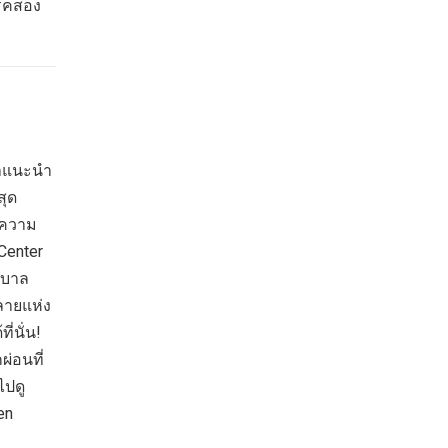
โรคสอง
ราแนะนำ
สุด
ยความ
Center
ยาบาล
ลายแห่ง
่นั่น!
่อนที่
ไปดู
en