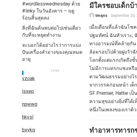
#wordlesswednesday ด้วย
มีใครชอบเด็กบ้
#linky ในวันอังคาร – ฤดู
tmqns
September 25,
ร้อนสิ้นสุดลง
เมื่อเดือนที่แล้วฉัน
สิ่งที่ฉันค้นพบต่อไปเช่นเดียว
กับที่จะหยุดทำงาน
ปฐมทัศน์ ฉันหัวเราะ; 
ทางอารมณ์ที่คล้ายกัน (
จะบอกได้อย่างไรว่าการแบ่ง
ล้อมรอบไปด้วยฝูงวัวฉั
ปันเครื่องสำอางของคุณหมด
อายุ
โลกตั้งแต่แรกเกิดถึง
ไม่มีการแทรกแซงหรือ
Links
ตามวัฒนธรรมอย่างไร 
vzoak
จากวรรคก่อนหน้า เด็ก
lsxep
SF Premier, Hattie เป
ความสุขอย่างยิ่งที่ได
npwwq
หนึ่งในเพลงของเราด้ว
hkvsl
ทำอาหารทารกขอ
bxykq