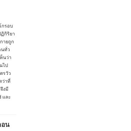
สโกรอบ
ฏิกิริยา
ยกายถูก
นทั่ว
ห็นว่า
ันไป
ตรวัว
่าที่
จึงมี
nd และ
ตอน