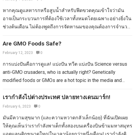
ล่าช้า 90 วันในการมาถึงของแพทย์ผู้เข้ารับการฝึกอบรมจำนวน
การออกกำลังกายทันทีที่ทุกวันหรือแม้กระทั่งจบลงด้วยการมี
มากจากอิหร่านอิรักลิเบียซีเรียเยเมนโซมาเลียและซูดาน? ท้าย
หากคุณดูแลทารกหรือสูบน้ำสำหรับฟีดขวดคุณเข้าใจว่ามัน
ชีวิตยี่สิบสี่ชั่วโมงในแต่ละวัน? ” เป็นไปได้ที่จะรวมทุกวันมากขึ้น
ที่สุดแล้วผู้อาวุโสกว่าพันคนเป็นประจำทุกปีในสถาบันการแพทย์
อาจเป็นกระบวนการที่ต้องใช้เวลาทั้งหมดโดยเฉพาะอย่างยิ่งใน
โดยใช้ชุดรวมทั้งหมดที่เกี่ยวข้องกับ“ Fitness + Nourishing +
ของสหรัฐอเมริกาไม่ได้ตั้งค่าในโปรแกรมการฝึกอบรมหลังจบ
ช่วงต้นเดือน ไม่ต้องพูดถึงการจัดหานมของคุณต้องการจำนวน
Support” ในตำแหน่ง ก่อนที่คุณจะเลือกที่จะหยุดรอผลลัพธ์ที่น่า
การศึกษาด้วย“ การจับคู่” ของผู้สำเร็จการศึกษาจากการฝึกงาน
แคลอรี่ที่น่าทึ่ง ร่างกายของคุณแม่ที่เลี้ยงลูกด้วยนมแม่นั้นมีการ
ทึ่งทำตามคำแนะนำที่แท้จริงเกี่ยวกับแนวคิดการลดน้ำหนัก วิธี
ที่มีการฝึกงาน หลังจากที่มีความเป็นไปได้อีกหนึ่งข้อเสนอเพิ่ม
วิ่งมาราธอนอย่างต่อเนื่องเช่นเดียวกับสิ่งนี้แสดงถึงโภชนาการ
Are GMO Foods Safe?
รับผลลัพธ์ที่มีประสิทธิภาพ: แน่นอนว่าการออกกำลังกายนั้น
เติมรวมถึงโปรแกรมการยอมรับหรือสบู่ผู้สูงอายุจำนวนมากยัง
ที่เหมาะสมนั้นมีความสำคัญ หนึ่งในวิธีที่ดีที่สุดในการรับ
February 12, 2023
0
ยากมากที่สอดคล้องกับการดำเนินงานเป็นเวลานานหลาย
คงไม่มีงานทำ สิ่งนี้บ่งชี้ว่าพวกเขาไม่สามารถได้รับใบอนุญาต
ประกันว่าคุณจะได้รับการบำรุงคือการรักษาของว่างที่มี
ชั่วโมง อย่างไรก็ตามบุคคลต้องทำแบบฝึกหัดเพียงเล็กน้อย
การแบ่งปันคือการดูแล! แบ่งปัน ทวีต แบ่งปัน Science versus
ในการใช้วิธีการในสหรัฐอเมริกา แต่ก็มีการพิจารณาย่าน
ประโยชน์และมีคุณค่าทางโภชนาการ วิธีนี้ตลอดทั้งวันคุณ
เนื่องจากเรากำลังสร้างระบบสำหรับบุคคลที่มีแนวโน้มที่จะมีน้ำ
anti-GMO crusaders, who is actually right? Genetically
ชนบทในชนบทหรือโรงพยาบาลในเมืองภายในต้องค้นพบ
สามารถให้พวกเขาช่วยให้คุณรู้สึกพึงพอใจเช่นเดียวกับการผลิต
หนักเกินและอาจไม่เป็นไปตามกำหนดเวลาอย่างแท้จริงอย่างไร
modified foods or GMOs are a hot topic in the media and
แพทย์รวมถึงการศึกษาหลังเลิกเรียนที่เข้มงวดและมีราคาแพงสี่
นมแม่ที่เหมาะสม ด้านล่างนี้คุณจะค้นพบอาหารว่างที่เรา
ก็ตามการปฏิบัติตามการออกกำลังกายเป็นเวลานาน สิ่งที่คุณ
health circles. but what exactly…
ปี ทว่าเจมส์มาดาระซีอีโอของสมาคมการแพทย์อเมริกัน (AMA)
ต้องการ 10 ชิ้น! 10 ของว่างให้นมที่ยอดเยี่ยมสำหรับแม่ นี่คือ
ต้องทำคือการคิดออกนอกเหนือจากการอุทิศซึ่งอาจเป็นช่วง
เรากำลังไปต่างประเทศ ปลายทางเดนมาร์ก!
…
แนวคิดบางประการสำหรับของว่างที่เรียบง่ายและดีต่อสุขภาพ
เวลาที่เพิ่มขึ้นมากถึงความสำเร็จ หลังจากที่คุณใช้การตัดสินใจ
February 6, 2023
0
บางส่วนของสิ่งเหล่านี้เป็นที่เข้าใจกันเพื่อกระตุ้นการผลิตนมแม่:
ของคุณคุณต้องดำเนินการด้านสุขภาพและสุขภาพรวมถึงแผน
คุกกี้ข้าวโอ๊ต/ข้าวโอ๊ต ที่ปรึกษาด้านการให้นมหลายคนแนะนำ
มันมีความสุขมาก (และความหวาดกลัวเล็กน้อย) ที่ฉันเปิดเผย
สมรรถภาพทางกายอย่างแท้จริง ความมุ่งมั่นระยะยาวที่เชื่อม
ข้าวโอ๊ตมุกเนื่องจากช่วยเพิ่มการผลิตนมสำหรับคุณแม่พยาบาล
ให้คุณเห็นว่าเรากำลังพาเด็กทั้งสองบนเครื่องบินข้ามมหาสมุทร
โยงกับความพยายามเช่นเดียวกับเวลาที่จำเป็นมาก การออก
จำนวนมาก มันเป็นหนึ่งในอาหารที่เติมมากที่สุดที่คุณสามารถ
แอตแลนติกขนาดใหญ่ในเวลาน้อยกว่าหนึ่งเดือน! เรากำลังคิด