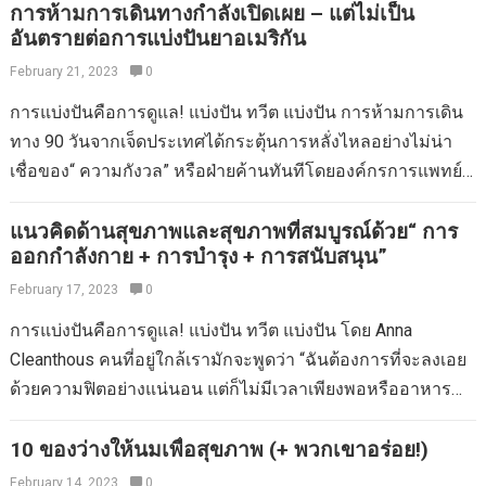
Mamas ตัวใหญ่อื่น ๆ ที่คุณมีอยู่ที่นั่น ชุดการตั้งครรภ์ที่หรูหรา
การห้ามการเดินทางกำลังเปิดเผย – แต่ไม่เป็น
สร้างเด็ก ๆ ชีวิตได้รับความสุขจากประสบการณ์ที่พบบ่อยและ
อันตรายต่อการแบ่งปันยาอเมริกัน
ที่สุดสำหรับโอกาสพิเศษ ก่อนการเดินทางครั้งใหญ่ครั้งใหญ่ฉัน
จำเป็นเหล่านี้แสดงให้เห็นถึงความไวต่อการใช้ชีวิตที่น่าตื่นเต้น
หยุดที่นางเอกร้านค้าที่น่ารักมากสำหรับ“ สุภาพสตรีคุณแม่และ
February 21, 2023
0
จากการผสมพันธุ์กับอาหารที่กิน นักปรัชญาเพลโตเข้าใจความ
เด็กทารก” ในซานฟรานซิสโก (หมายเหตุด้านข้าง: แนวคิดที่
รู้สึกทางจิตวิทยาเหล่านี้มีสติในร่างกายทางสรีรวิทยาของเรา
การแบ่งปันคือการดูแล! แบ่งปัน ทวีต แบ่งปัน การห้ามการเดิน
ยอดเยี่ยมสำหรับข้อเสนอของบูติก! ทำไมไม่ชอบอะไรอีกแล้ว)
กล่าวว่า“ เทพเจ้าแห่ง…
ทาง 90 วันจากเจ็ดประเทศได้กระตุ้นการหลั่งไหลอย่างไม่น่า
ฉันได้ชุดเชือกแขวนคอการตั้งครรภ์สีแดงสดจาก Dote และคำ
เชื่อของ“ ความกังวล” หรือฝ่ายค้านทันทีโดยองค์กรการแพทย์
ชมเชยไม่หยุดกลิ้งเสื้อผ้าของพวกเขามากขึ้น Splurge-y แต่ถ้า
33 แห่ง “ ละแวกใกล้เคียงกำลังเผชิญหน้ากับคำสั่งโดยกลัวว่า
คุณมีกิจกรรม (หรือหลาย) ไปในขณะที่คุณอยู่กับเด็กมันอาจจะ
จะมีผลกระทบร้ายแรงสำหรับการศึกษาวิจัยรวมถึงความ
แนวคิดด้านสุขภาพและสุขภาพที่สมบูรณ์ด้วย“ การ
คุ้มค่าที่จะได้รับชุดที่ยอดเยี่ยมอย่างแท้จริง ชุดข้างต้นประมาณ
ออกกำลังกาย + การบำรุง + การสนับสนุน”
ก้าวหน้าทางวิทยาศาสตร์และการแพทย์” ระบุโพสต์ในการดูแล
$ 100; พวกเขาก็มีส่วนการขายบนเว็บไซต์ของพวกเขาหากเป็น
สุขภาพร่วมสมัย แน่นอนว่าการซื้อกำลังรบกวนชีวิตของแพทย์
February 17, 2023
0
ความเร็วของคุณมากขึ้น นี่คือฉันดูหน้าด้านที่บาร์เครื่องดื่ม
เอกชนที่ได้รับตำแหน่งที่ต้องการในสถาบันการแพทย์อเมริกัน
การแบ่งปันคือการดูแล! แบ่งปัน ทวีต แบ่งปัน โดย Anna
ผสมบนดาดฟ้าที่หรูหราในอิสตันบูลในชุดสีแดงของฉัน (น่า
และยังไม่ได้อยู่ในสหรัฐอเมริกาเมื่อมีการออกซื้อ นายจ้างของ
Cleanthous คนที่อยู่ใกล้เรามักจะพูดว่า “ฉันต้องการที่จะลงเอย
เสียดายที่ฉันไม่มีค็อกเทลประเภทใดเลย) ยีนส์การตั้งครรภ์ที่ดี
พวกเขามีพื้นที่ว่างในการทำงานเพื่อเติมเต็ม สงครามทำให้ชีวิต
ด้วยความฟิตอย่างแน่นอน แต่ก็ไม่มีเวลาเพียงพอหรืออาหาร
ที่สุดที่ไม่ได้มีเงินจำนวนมาก…
ผู้คนแตกสลาย แต่พวกเขาอาจไร้เดียงสา เช่นเดียวกับประเทศที่
เสริมในอุดมคติ” คนเหล่านี้เป็นประจำรู้สึกเหนื่อยล้าอย่าง
สนับสนุนการก่อการร้ายได้ประกาศสงครามในสหรัฐอเมริกา
แท้จริงอย่างไรก็ตามเราต้องเชื่อมากกว่านี้เช่น“ สิ่งที่เหมาะกับ
10 ของว่างให้นมเพื่อสุขภาพ (+ พวกเขาอร่อย!)
สำเร็จ แต่ยาอเมริกันมีความเสี่ยงที่ไม่สามารถทำได้ผ่านความ
กิจวัตรที่วุ่นวายของคุณเองดีกว่ามากโดยปฏิบัติตามโปรแกรม
February 14, 2023
0