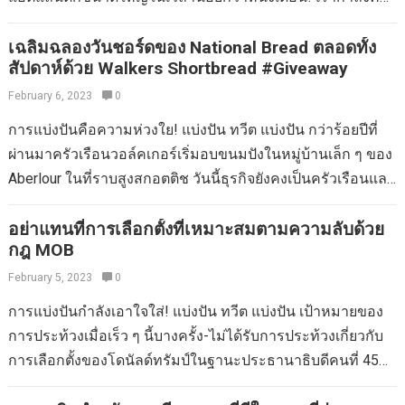
กำลังกายโดยเฉพาะอย่างยิ่งนี้จะต้องกลายเป็นส่วนหนึ่งของ
กินได้ แม้ว่ามันอาจจะไม่นึกถึงอาหารว่างทั่วไป แต่ก็เป็นทาง
อะไรอยู่? ไชโย เรากำลังมุ่งหน้าไปยังโคเปนเฮเกนเพื่ออยู่กับ
ระบบการปกครองประจำวันของคุณเองเช่นการทำความ
เลือกที่ดีต่อสุขภาพและมีทางเลือกมากมายสำหรับ Mamas ที่
เพื่อนวิทยาลัยที่รักพร้อมกับสามีสูงของเธอและลูกชายที่บิต โอ้
เฉลิมฉลองวันชอร์ดของ National Bread ตลอดทั้ง
สะอาดฟันของคุณเอง คุณจะไม่ประสบความสำเร็จจนกว่าจะได้
ต้องการให้ร่างกายของพวกเขาอยู่ในรูปแบบการผลิตนมชั้นนำ
สัปดาห์ด้วย Walkers Shortbread #Giveaway
ที่รัก เรากำลังเดินทางวันนี้รวมทั้งกลางคืนกับเด็กชายวัยก่อน
รับนอกจากนี้คุณจะไม่ได้รับการชักชวนจากการเพิ่มที่เกี่ยวข้อง
หากคุณต้องการคุณสามารถสร้างคุกกี้ข้าวโอ๊ตได้เป็นชุดเพื่อ
เรียนสองคน ในกระบวนการเตรียมเรากำลังซื้อคู่มือการดาวน์
February 6, 2023
0
กับสุขภาพและสุขภาพรวมถึงสมรรถภาพทางกายเช่นเดียวกับ
เก็บไว้ในมือ! Milkmakers เป็นรายการโปรดของฉันบางส่วนเมื่อ
โหลดแอพทำรายการรวมถึงการคิดเกี่ยวกับการซื้อ (หมอนคอ
อันตรายที่เกี่ยวข้องกับความไม่แน่นอน ด้วยเหตุนี้ให้พูดถึง
การแบ่งปันคือความห่วงใย! แบ่งปัน ทวีต แบ่งปัน กว่าร้อยปีที่
ฉันให้นมลูก คุณสามารถซื้อได้ที่นี่! มิกซ์เทรล คุณสามารถซื้อ
ขนาดเด็กคุ้มค่าหรืออึมากขึ้น) ดูสิฉันชอบบรรจุเกือบเท่าการ
เหตุผลว่าทำไมจึงเป็นสิ่งสำคัญอย่างยิ่งที่คุณจะอยู่ในสภาพ
ผ่านมาครัวเรือนวอล์คเกอร์เริ่มอบขนมปังในหมู่บ้านเล็ก ๆ ของ
การผสมผสานเส้นทางสำเร็จรูปกับถั่วและผลไม้แห้งได้เสมอ แต่
เดินทาง ฉันชอบการศึกษาวิจัยเช่นเดียวกับเคล็ดลับดังนั้นนี่คือที่
ร่างกายที่ดี…
Aberlour ในที่ราบสูงสกอตติช วันนี้ธุรกิจยังคงเป็นครัวเรือนและ
มันก็ง่ายที่จะทำเอง เพิ่มถั่วชนิดที่คุณต้องการรวมถึงผลไม้จาก
ที่คุณเข้ามา จุดหมายปลายทางที่เป็นมิตรกับเด็กที่คุณต้องการ
ดำเนินการ Walker’s สร้างขนมปังแบบดั้งเดิม, คุกกี้, เค้ก, แครก
นั้นรับนวัตกรรมด้วยการเพิ่มเติมเช่นเมล็ด, ช็อคโกแลตชิป,
ในโคเปนเฮเกนคืออะไร Daytrips คุ้มค่าที่จะไปเดนมาร์กคู่มือ
เกอร์ข้าวโอ๊ตพุดดิ้งและขนมชนิดร่วนที่ปราศจากกลูเตนซึ่งตอน
อย่าแทนที่การเลือกตั้งที่เหมาะสมตามความลับด้วย
ซีเรียลอาหารเช้าขนาดกัดหรือข้าวโพดคั่วเช่นกัน แอปริคอต
การเดินทางผลิตภัณฑ์รวมถึงแหล่งข้อมูลเว็บที่ฉันต้องเข้าใจใน
กฎ MOB
นี้ส่งออกไปยังกว่า 80 ประเทศ เมื่อวานนี้เป็นวันขนมปังแห่งชาติ
แห้งเป็นส่วนเสริมโดยเฉพาะอย่างยิ่งเนื่องจากรวมถึงไฟโตเอส
18 วันก่อนออกเดินทาง? และตอนนี้เรื่องราวด้านหลัง … ในวัน
และเพื่อเฉลิมฉลองพวกเขาเสนอขนมปังบริโอช! Bread ที่ปราศ
February 5, 2023
0
โตรเจนเพื่อช่วยในการผลิตนม…
แรกของฉันกับ Alec เราได้พูดคุยเกี่ยวกับการเดินทาง เรา
จากกลูเตนของ Walker Walkers Pure Butter Bread Fingers มี
การแบ่งปันกำลังเอาใจใส่! แบ่งปัน ทวีต แบ่งปัน เป้าหมายของ
แสวงหากันและกันด้วยจุดหมายปลายทางที่แปลกใหม่ที่เราไป
ความอร่อยรวมถึงโครงสร้างที่เหมาะสมเช่นเดียวกับความ
การประท้วงเมื่อเร็ว ๆ นี้บางครั้ง-ไม่ได้รับการประท้วงเกี่ยวกับ
เยี่ยมชมอีกแห่งหนึ่งยังไม่ได้ ประเทศไทยตุรกีและกรีซอยู่ภายใต้
หวานเพื่อชมถ้วยชาที่คุณต้องการ พวกเขาจะถูกอบในรูป
การเลือกตั้งของโดนัลด์ทรัมป์ในฐานะประธานาธิบดีคนที่ 45
เข็มขัดของฉันอย่างไรก็ตามอเล็กซ์ทำให้ฉันประทับใจกับเคนยา
สี่เหลี่ยมจัตุรัสและตัดเป็นรูปทรง “นิ้ว” ที่เพียง…
ของสหรัฐอเมริกายังไม่ชัดเจน มันคือการทำให้ทรัมป์ที่ได้รับ
และออสเตรเลีย หลังจากออกเดทประมาณหนึ่งปีเราเริ่ม