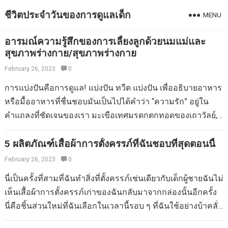
ชีวิตประจำวันของการดูแลเด็ก
MENU
อารมณ์ความรู้สึกของการเลี้ยงลูกด้วยนมแม่และ
สุขภาพร่างกาย/สุขภาพร่างกาย
February 26, 2023
0
การแบ่งปันคือการดูแล! แบ่งปัน ทวีต แบ่งปัน เพื่ออธิบายอาหาร
หรือมื้ออาหารที่ชื่นชอบมันเป็นไปได้คำว่า “ความรัก” อยู่ใน
คำแถลงที่ชัดเจนของเรา มะเขือเทศมรดกตกทอดของเถาวัลย์,
พริกหวาน, ผักชี, อะโวคาโด, ใบสาหร่ายทะเลสะบัดของ Dulse
(Palmaria palmata) และน้ำมันมะกอกบริสุทธิ์พิเศษ, แอปเปิ้ลไซ
5 ผลิตภัณฑ์เสื้อผ้าการตั้งครรภ์ที่ฉันชอบที่สุดตอนนี้
เดอร์แอปเปิ้ลและน้ำมะนาวสดบีบ ฉัน“ รัก” ผลไม้และผักที่หลาก
February 26, 2023
0
หลายนี้ อารมณ์“ ความรัก” เหล่านี้ของความพึงพอใจตาม
นี่เป็นครั้งที่สามที่ฉันทำสิ่งที่ตั้งครรภ์เช่นเดียวกับเด็กผู้ชายฉันไม่
ฤดูกาลทำให้เกิดขึ้นตลอดชีวิตและเกี่ยวข้องกับการดึงดูดส่วน
เห็นเสื้อผ้าการตั้งครรภ์เก่าของฉันกลับมาจากกล่องนั้นอีกครั้ง
บุคคลที่แข็งแกร่งจากความรู้สึกที่จดจำ ในวิทยาศาสตร์ของ
นี่คือชิ้นส่วนใหม่ที่ฉันเลือกในเวลานี้รอบ ๆ ที่ฉันใช้อย่างบ้าคลั่ง
ชีววิทยาแนวคิดของ“ ความรัก” แตกต่างจากไดรฟ์ของสัตว์เลี้ยง
ฉันเชื่อว่าฉันควรแบ่งปันการค้นพบที่ยากลำบากของฉันกับ
ลูกด้วยนมทางวิทยาศาสตร์ซึ่งแสดงให้เห็นถึงขั้นตอนในการ