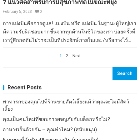
เลือกเป็นประธานาธิบดีลาออกจากตำแหน่งหรือไม่? เพื่อให้
7 แนวคิดสำหรับการมีสุขภาพที่ดีในขณะที่ยุ่ง
วางแผนประสบการณ์ที่ยิ่งใหญ่ของเราทั่วโลก ฉันตีพิมพ์แผนที่
แน่ใจว่าเขาไม่เคยเข้ารับตำแหน่ง – โดยวิธีการใด ๆ ที่จำเป็น?
ขนาดใหญ่บนผนังของอพาร์ทเมนต์ของเรารวมถึงเราวนเวียน
February 5, 2023
0
การใช้สิทธิที่กำหนดตัวเองของผู้ประท้วงในการทำลาย
อยู่ในทุกประเภทและทุกภูมิภาคที่น่าสนใจ บางวันฉันจะวน
การแบ่งปันคือการดูแล! แบ่งปัน ทวีต แบ่งปัน ในฐานะผู้ใหญ่เรา
ทรัพย์สินที่อยู่อาศัยของผู้อื่นหรือไม่? ภาพที่ได้รับความ
เวียนเมือง บางครั้งทวีปทั้งหมด สิ่งหนึ่งที่นำไปสู่อีกหนึ่งการเดิน
มีความรับผิดชอบมากขึ้นจากทุกด้านในชีวิตของเรา บ่อยครั้งที่
อนุเคราะห์จาก CBS News แน่นอนว่าเราไม่เคยมีคนที่มีข้อ
ทางที่ยอดเยี่ยมของเราจบลงด้วยการเป็น Monstermoon…
เรารู้สึกกดดันไม่ว่าจะเป็นที่ประจักษ์ภายในและ/หรือวางไว้
บกพร่องในฐานะประธาน ไม่ใช่ไอคอน Progressive Woodrow
ภายนอกเราเพื่อดูแลทุกอย่างและน่าเสียดายบางครั้งเราลืมที่จะ
Wilson ที่แยกทำเนียบขาวอีกครั้ง ไม่ใช่แฟรงคลินรูสเวลต์ที่ได้
Posts
1
2
Next
ดูแลตัวเอง ไม่ว่าคุณจะยุ่งแค่ไหนคุณก็ต้องระวังตัวเอง นี่คือ 7
รับการยกย่องซึ่งเป็นผู้เลี้ยงดูพลเมืองญี่ปุ่นเข้าสู่ค่ายกักกัน ไม่ใช่
navigation
วิธีที่เป็นประโยชน์ในการรักษาสุขภาพให้แข็งแรงในช่วงวันที่
ค่าใช้จ่ายของผู้หญิงที่โดดเด่นอย่างไม่น่าเชื่อคลินตันและเจ
วุ่นวาย ปล่อยความเครียดของคุณ มันเป็นสิ่งสำคัญที่จะปลด
Search
เอฟเค เช่นเดียวกับที่เราไม่เคยมีร็อคสตาร์-บียอนเซ่เช่นเดียวกับ
ปล่อยความก้าวร้าวของคุณโดยเฉพาะอย่างยิ่งเมื่อคุณมีอาชีพที่
f-word, n-word…
Recent Posts
เครียด ความวิตกกังวลในการบรรจุขวดอาจทำให้การนอนหลับ
น้อยลงซึ่งนำไปสู่ความหงุดหงิดซึมเศร้าและความเครียด การ
พาทารกของคุณไปที่ร้านขายสัตว์เลี้ยงแม้ว่าคุณจะไม่มีสัตว์
ปล่อยความหงุดหงิดของคุณผ่านการออกกำลังกายที่สนุกสนาน
เลี้ยง
และมีพลังงานสูงเช่นชั้นเรียนมวยอาจเป็นวิธีที่ดีในการปลด
คุณเป็นคนใหม่ที่ชอบการผจญภัยกับบล็อกหรือไม่?
ปล่อยความวิตกกังวลและความก้าวร้าวมากมาย อีกวิธีที่เป็น
อาหารเย็นด้วยกัน – คุณทำไหม? (สนับสนุน)
ประโยชน์ในการลดความวิตกกังวลในชีวิตของคุณคือการทำ
5 เหตุผลที่ฉันรัก iPhone ของฉัน (รุ่นแรกเกิด)