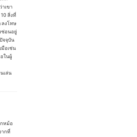
ว่าเขา
 สิ่งที่
จะลงโทษ
ซ่อนอยู่
ัจจุบัน
ยมือเช่น
อในผู้
ินเล่น
ากหม้อ
ากที่