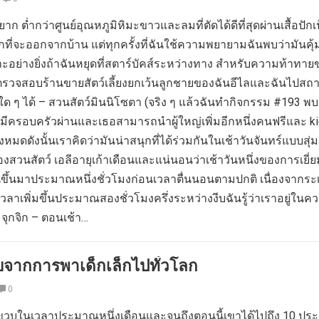
ก ต่ำกว่าศูนย์อุณหภูมิหิมะขาวและลมที่ตัดได้ดีที่สุดผ่านเสื้อปักเ
้ยากที่จะออกจากบ้าน แต่ทุกครั้งที่ฉันใช้ความพยายามฉันพบว่ามันคุ้
ะอย่างยิ่งถ้าฉันหยุดที่สตาร์บัคส์ระหว่างทาง สำหรับความท้าทาย
รวจสอบร้านขายสัตว์เลี้ยงยกเว้นลูกชายของฉันอีไลและฉันไปสถานท
ใด ๆ ได้ – สวนสัตว์มินนิโซตา (จริง ๆ แล้วฉันทำกิจกรรม #193 พบกั
ันมีครอบครัวผ่านและเธอสามารถนำผู้ใหญ่เพิ่มอีกหนึ่งคนฟรีและ k
้งหมดดังนั้นเราคิดว่ามันน่าสนุกที่ได้ร่วมกันในเช้าวันจันทร์แบบสุ่มเ
สวนสัตว์ เอลีอายุเก้าเดือนและแน่นอนว่าเช้าวันหนึ่งของการเยี่
นขึ้นมาประมาณหนึ่งชั่วโมงก่อนเวลาตื่นนอนตามปกติ เนื่องจากระ
เวลาเพิ่มขึ้นประมาณสองชั่วโมงครึ่งระหว่างงีบฉันรู้ว่าเราอยู่ในค
จุกจิก – ตอนเช้า…
นพบจากการพาเด็กเล็กไปทั่วโลก
0
 ขวบในเวลาประมาณหนึ่งเดือนและจนถึงตอนนี้เขาได้ไปถึง 10 ปร