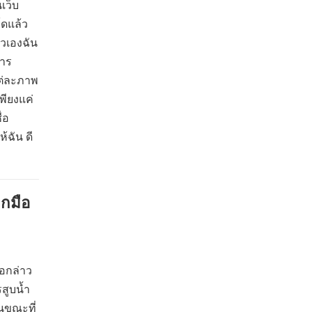
เว็บ
์ดแล้ว
ัวเองฉัน
การ
แต่ละภาพ
พียงแค่
่อ
ฉัน ดี
กมือ
อกล่าว
สูบน้ำ
นขณะที่