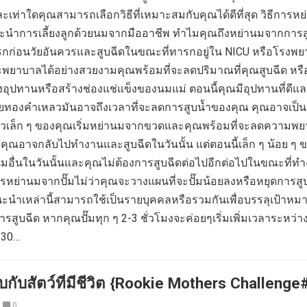
ะเท่าใดคุณสามารถเลือกวิธีที่เหมาะสมกับคุณได้ดีที่สุด วิธีการห
ะนำการเลี้ยงลูกด้วยนมจากมืออาชีพ ทำไมคุณถึงหย่านมจากการส
กก่อนวัยอันควรและสูบฉีดในขณะที่ทารกอยู่ใน NICU หรือโรงพ
ะพยาบาลได้อย่างสวยงามคุณพร้อมที่จะลดปริมาณที่คุณสูบฉีด หร
างอุปทานหรือสร้างช่องแช่แข็งของนมแม่ ตอนนี้คุณมีอุปทานที่ดีแ
ด้วยทองคำเหลวมันอาจถึงเวลาที่จะลดการสูบน้ำของคุณ คุณอาจเป็นแ
ัวเล็ก ๆ ของคุณเริ่มหย่านมจากขวดและคุณพร้อมที่จะลดความพ
คุณอาจกลับไปทำงานและสูบฉีดในวันนั้น แต่ตอนนี้เล็ก ๆ น้อย ๆ 
มอื่นในวันนั้นและคุณไม่ต้องการสูบฉีดต่อไปอีกต่อไปในขณะที่ทำ
หย่านมจากปั๊มไม่ว่าคุณจะวางแผนที่จะปั๊มน้อยลงหรือหยุดการสู
ำแนะนำเหล่านี้สามารถใช้เป็นรายบุคคลหรือรวมกันเพื่อบรรลุเป้าห
ารสูบฉีด หากคุณปั๊มทุก ๆ 2-3 ชั่วโมงจะค่อยๆเริ่มเพิ่มเวลาระหว่า
 30…
กับสัตว์ที่มีชีวิต {Rookie Mothers Challenge
0