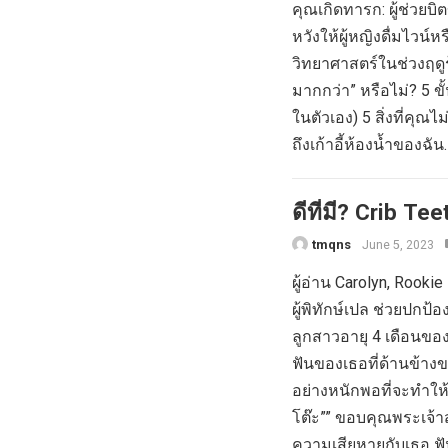
คุณเกิดทารก: ผู้ช่วย
หวังให้ผู้หญิงดื่มไวน
วิทยาศาสตร์ในช่วงฤดูร
มากกว่า” หรือไม่? 5 ข
ในตัวเอง) 5 สิ่งที่คุ
ถึงเก้าอี้ห้องน้ำของฉัน
ดีที่มี? Crib Te
tmqns
June 5, 2023
ผู้อ่าน Carolyn, Rook
ผู้พิทักษ์เปล ช่วยปกป
ลูกสาวอายุ 4 เดือนขอ
ฟันของเธอที่ด้านข้า
อย่างหนักพอที่จะทำให
โต๊ะ”” ขอบคุณพระเจ้า
ความเสียหายกับเธอ ฟ