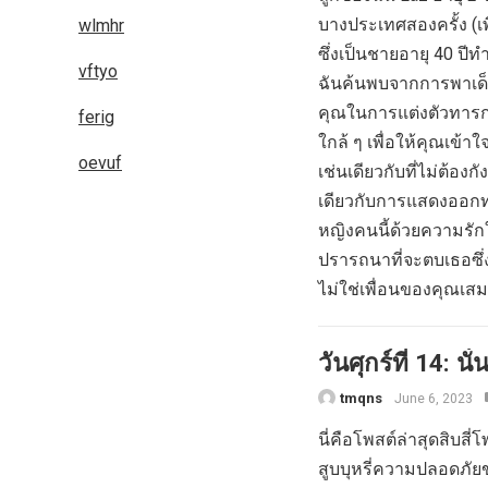
บางประเทศสองครั้ง (เพ
wlmhr
ซึ่งเป็นชายอายุ 40 ปีทำ
vftyo
ฉันค้นพบจากการพาเด็
คุณในการแต่งตัวทารกขอ
ferig
ใกล้ ๆ เพื่อให้คุณเข
oevuf
เช่นเดียวกับที่ไม่ต้อ
เดียวกับการแสดงออกทางส
หญิงคนนี้ด้วยความรั
ปรารถนาที่จะตบเธอซึ่ง
ไม่ใช่เพื่อนของคุณเส
วันศุกร์ที่ 14: นั่
tmqns
June 6, 2023
นี่คือโพสต์ล่าสุดสิบส
สูบบุหรี่ความปลอดภัยข