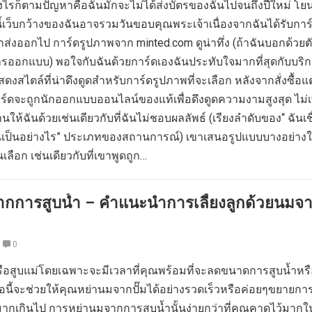
่างไรก็ตามปัญหาคือฉันมักจะไม่ได้ส่งบัตรของฉันไปจนถึงปีใหม่ โยน
ี้เว็บกว้างของฉันอาจรวมวันขอบคุณพระเจ้าเนื่องจากฉันได้รับการ
ส่งออกไป การ์ดรูปภาพจาก minted.com ดูน่าทึ่ง (ถ้าฉันบอกด้วยต
การออกแบบ) พอใจกับฉันด้วยการ์ดเองฉันประทับใจมากที่สุดกับบริ
สดงสไตล์ที่น่าดึงดูดสำหรับการ์ดรูปภาพที่จะเลือก หลังจากสั่งซื้อ
ร์ดจะถูกนักออกแบบออนไลน์ของแท้เพื่อดึงดูดความงามสูงสุด ไม่เ
ฐานให้ฉันด้วยเช่นเดียวกับที่ฉันไม่ชอบผลลัพธ์ (เรียงลำดับของ“ ฉันเชื
นเป็นอย่างไร” ประเภทของสถานการณ์) เขาเสนอรูปแบบบางอย่างให้
เลือก เช่นเดียวกับที่เขาพูดถูก…
ากการสูบน้ำ – คำแนะนำการเลี้ยงลูกด้วยนมจา
0
อสูบแม่โดยเฉพาะจะมีเวลาที่คุณพร้อมที่จะลดขนาดการสูบน้ำหรื
่มือนี้จะช่วยให้คุณหย่านมจากปั๊มได้อย่างรวดเร็วหรือค่อยๆขยายการ
ากเกินไป การหย่านมจากการสูบน้ำนั้นง่ายกว่าที่คุณคาดไว้มากใ