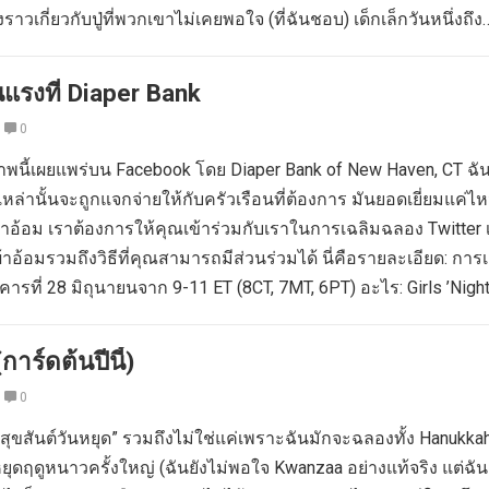
งราวเกี่ยวกับปู่ที่พวกเขาไม่เคยพอใจ (ที่ฉันชอบ) เด็กเล็กวันหนึ่งถึง
แรงที่ Diaper Bank
0
ภาพนี้เผยแพร่บน Facebook โดย Diaper Bank of New Haven, CT ฉั
เหล่านั้นจะถูกแจกจ่ายให้กับครัวเรือนที่ต้องการ มันยอดเยี่ยมแค่ไ
้อม เราต้องการให้คุณเข้าร่วมกับเราในการเฉลิมฉลอง Twitter เพ
้าอ้อมรวมถึงวิธีที่คุณสามารถมีส่วนร่วมได้ นี่คือรายละเอียด: การ
คารที่ 28 มิถุนายนจาก 9-11 ET (8CT, 7MT, 6PT) อะไร: Girls ’Nigh
การ์ดต้นปีนี้)
0
่า“ สุขสันต์วันหยุด” รวมถึงไม่ใช่แค่เพราะฉันมักจะฉลองทั้ง Hanukk
ุดฤดูหนาวครั้งใหญ่ (ฉันยังไม่พอใจ Kwanzaa อย่างแท้จริง แต่ฉัน