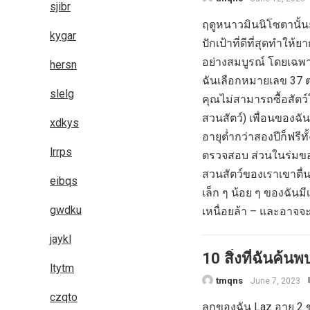
sjibr
ฤดูหนาวมินนิโซตานั้นยา
kygar
ปักเป้าที่ดีที่สุดทำให
อย่างสมบูรณ์ โดยเฉพา
hersn
ฉันเลือกหมายเลข 37 ต
slelg
คุณไม่สามารถซื้อสัตว์
สวนสัตว์) เพื่อนของฉ
xdkys
อายุต่ำกว่าสองปีก็ฟรีทั
lrrps
ตรวจสอบ ส่วนในร่มของ
สวนสัตว์ของเราเขาตื่
eibqs
เล็ก ๆ น้อย ๆ ของฉันมี
gwdku
เหนื่อยล้า – และอาจจะ
jaykl
10 สิ่งที่ฉันค้
ltytm
tmqns
June 7, 2023
czqto
ลูกของฉัน Laz อายุ 2