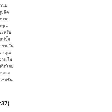
ย่านม
ูบฉีด
ยาบาล
ือคุณ
ละ/หรือ
ม่ปั๊ม
ยายามใน
ของคุณ
งาน ไม่
บฉีดโดย
มายของ
งเซสชัน
#37}