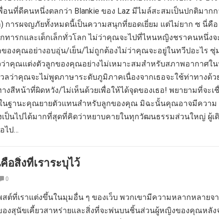
ื่อนที่ดีคนหนึ่งตลกว่า Blankie ของ Laz มีไมล์สะสมเป็นปกติมากก
) การผจญภัยทั้งหมดนี้เป็นความสนุกที่ยอดเยี่ยม แต่ไม่ยาก ซ นี่คือ 10
กทารกและเด็กเล็กทั่วโลก ไม่ว่าคุณจะไปที่ไหนหญิงชราคนหนึ่ง
งคุณอย่างอบอุ่น/เย็น/ไม่ถูกต้องไม่ว่าคุณจะอยู่ในทวีปอะไร ซุ่ม
้าใจว่าคุณแต่งตัวลูกของคุณอย่างไม่เหมาะสมสำหรับสภาพอากาศในป
งกังวลว่าคุณจะไม่พูดภาษาระดับภูมิภาคเนื่องจากเธอจะใช้ท่าทางด้ว
ีหน้าที่ผิดหวัง/ไม่เห็นด้วยเพื่อให้ได้จุดของเธอ! พยายามที่จะเชื่
กในฐานะคุณยายตัวแทนสำหรับลูกของคุณ มิฉะนั้นคุณอาจมีความ
เป็นไปได้มากที่สุดที่คิดว่าหยาบคายในทุกวัฒนธรรมส่วนใหญ่ ผู้เด
มอไป…
นคือสิ่งที่เราระบุไว้
0
ี่โพสต์ที่เราแต่งขึ้นในมุมอื่น ๆ ของเว็บ พวกเขามีความหลากหลายจ
องสุนัขเคี้ยวสาหร่ายและสิ่งที่จะพ่นบนชิ้นส่วนผู้หญิงของคุณหลังจ