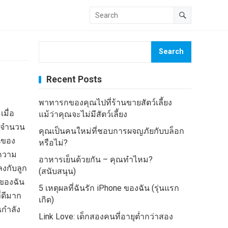
Search
Recent Posts
พาทารกของคุณไปที่ร้านขายสัตว์เลี้ยง
เมื่อ
แม้ว่าคุณจะไม่มีสัตว์เลี้ยง
็กจำนวน
คุณเป็นคนใหม่ที่ชอบการผจญภัยกับบล็อก
นของ
หรือไม่?
 ความ
อาหารเย็นด้วยกัน – คุณทำไหม?
งกับลูก
(สนับสนุน)
 ของฉัน
5 เหตุผลที่ฉันรัก iPhone ของฉัน (รุ่นแรก
่ดีมาก
เกิด)
ณกำลัง
Link Love: เด็กสองคนที่อายุต่ำกว่าสอง