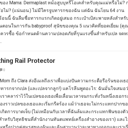
บิตของ Mama: Dermaplast หม้อสูบบุหรี่โอเคสำหรับคุณแม่หรือไม่?
์หรือไม่? (แน่นอน.) ไม่มีใครจูบทารกของฉัน แต่ฉัน ฉันโยน 64 งาน
้อนนี้ ฉันลืมชื่อทารกแรกเกิดอยู่เสมอ กระเป๋าเป้สะพายหลังสำหร
ั้นตอนในการกัน babyproof สุนัขของคุณ 5 แนวคิดที่ยอดเยี่ยม (คุณไ
ณไม่ควรซื้อ ข้อกำหนดด้านความปลอดภัยที่รุนแรงขึ้นสำหรับเปล จด
…
ething Rail Protector
0
ie Mom ถึง Clara ส่งอีเมลถึงเราเพื่อแบ่งปันความกระตือรือร้นของเ
้องทารกจากเปล (และเปลจากลูก!) แคโรลีนพูดอะไร: ฉันมั่นใจเสมอว่
งเราคลาร่าไว้ในเปลของเธอเพื่อเลื่อนเวลาจนกระทั่งวันหนึ่งเธอก
งของราวเปลของเธอและเริ่มกรีดร้อง แม้ว่าเธอจะไม่กระแทกปากข
้เกิดการบาดเจ็บ (ไม่เหมือนกับเวลาที่ฉันล้มและกระแทกฟันของตั
สำหรับวิสุทธิชนที่สำนักงานทันตแพทย์เครื่องสำอางของเรา) และไม
ันหรือปากคู่สมรสของฉันและฉันสาบานว่าจะหาทางออกและเราเริ