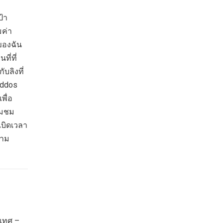
ป้า
มค่า
ของฉัน
ี่ที่
บลิงที่
iddos
พื่อ
ยมชม
เบิดเวลา
วาม
ะเทศ –