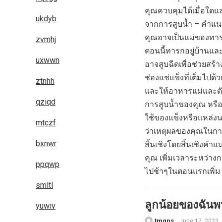
คุณควบคุมได้เมื่อใดแล
ukdyb
จากการสูบน้ำ – คำแน
คุณอาจเป็นแม่ของทาร
zvmhj
ตอนนี้ทารกอยู่บ้านแล
uxwwn
อาจสูบฉีดเพื่อช่วยสร้
ช่องแช่แข็งที่เต็มไป
ztnhh
และให้อาหารแม่และต
qziqd
การสูบน้ำของคุณ หรือ
ใช้ของแข็งหรือแหล่งน
mtczf
ว่าเหตุผลของคุณในการ
bxnwr
สิ้นเชิงโดยสิ้นเชิงค
คุณ เพิ่มเวลาระหว่างก
ppqwp
ไปช้าๆในตอนแรกเพิ่ม
smltl
ลูกน้อยของฉันพบ
yuwiv
tmqns
June 12, 2023