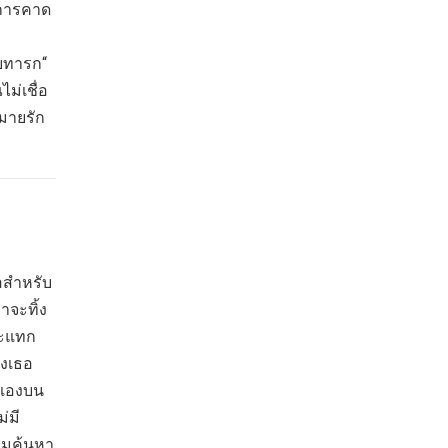
 การคาด
ับทารก“
ม่เชื่อ
หมายรัก
ธอสำหรับ
าจะทิ้ง
ระแทก
องเธอ
วเองบน
่มี
่มค้นหา