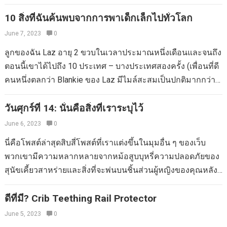
ค่าอย่างสมบูรณ์ โดยเฉพาะอย่างยิ่งถ้าฉันหยุดที่สตาร์บัคส์
ฉีดเพื่อช่วยสร้างอุปทานหรือสร้างช่องแช่แข็งของนมแม่ ตอนนี้
ระหว่างทาง สำหรับความท้าทายของฉันฉันเลือกหมายเลข 37
10 สิ่งที่ฉันค้นพบจากการพาเด็กเล็กไปทั่วโลก
คุณมีอุปทานที่ดีและ/หรือช่องแช่แข็งที่เต็มไปด้วยทองคำเหลว
ตรวจสอบร้านขายสัตว์เลี้ยงยกเว้นลูกชายของฉันอีไลและฉันไป
June 7, 2023
0
มันอาจถึงเวลาที่จะลดการสูบน้ำของคุณ คุณอาจเป็นแม่ปั๊มและ
สถานที่ที่คุณไม่สามารถซื้อสัตว์ใด ๆ ได้ – สวนสัตว์มินนิโซตา
ให้อาหารแม่และตัวเล็ก ๆ ของคุณเริ่มหย่านมจากขวดและคุณ
ลูกของฉัน Laz อายุ 2 ขวบในเวลาประมาณหนึ่งเดือนและจนถึง
(จริง ๆ แล้วฉันทำกิจกรรม #193 พบกับลิงที่สวนสัตว์) เพื่อนของ
พร้อมที่จะลดความพยายามในการสูบน้ำของคุณ หรือคุณอาจ
ตอนนี้เขาได้ไปถึง 10 ประเทศ – บางประเทศสองครั้ง (เพื่อนที่ดี
ฉันมีครอบครัวผ่านและเธอสามารถนำผู้ใหญ่เพิ่มอีกหนึ่งคนฟรี
กลับไปทำงานและสูบฉีดในวันนั้น แต่ตอนนี้เล็ก ๆ น้อย ๆ ของ
คนหนึ่งตลกว่า Blankie ของ Laz มีไมล์สะสมเป็นปกติมากกว่า
และ kiddos อายุต่ำกว่าสองปีก็ฟรีทั้งหมดดังนั้นเราคิดว่ามันน่า
คุณใช้ของแข็งหรือแหล่งนมอื่นในวันนั้นและคุณไม่ต้องการสูบ
เขาซึ่งเป็นชายอายุ 40 ปีทำ) การผจญภัยทั้งหมดนี้เป็นความ
สนุกที่ได้ร่วมกันในเช้าวันจันทร์แบบสุ่มเพื่อตรวจสอบ ส่วนใน
ฉีดต่อไปอีกต่อไปในขณะที่ทำงาน ไม่ว่าเหตุผลของคุณในการ
สนุกที่ยอดเยี่ยม แต่ไม่ยาก ซ นี่คือ 10 สิ่งที่ฉันค้นพบจากการพา
วันศุกร์ที่ 14: นั่นคือสิ่งที่เราระบุไว้
ร่มของสวนสัตว์ เอลีอายุเก้าเดือนและแน่นอนว่าเช้าวันหนึ่งของ
หย่านมจากปั๊มไม่ว่าคุณจะวางแผนที่จะปั๊มน้อยลงหรือหยุดการ
เด็กทารกและเด็กเล็กทั่วโลก ไม่ว่าคุณจะไปที่ไหนหญิงชราคน
June 6, 2023
0
การเยี่ยมชมสวนสัตว์ของเราเขาตื่นขึ้นมาประมาณหนึ่งชั่วโมง
สูบฉีดโดยสิ้นเชิงโดยสิ้นเชิงคำแนะนำเหล่านี้สามารถใช้เป็น
หนึ่งจะลงโทษคุณในการแต่งตัวทารกของคุณอย่างอบอุ่น/เย็น/
ก่อนเวลาตื่นนอนตามปกติ เนื่องจากระเบิดเวลาเล็ก ๆ น้อย ๆ
นี่คือโพสต์ล่าสุดสิบสี่โพสต์ที่เราแต่งขึ้นในมุมอื่น ๆ ของเว็บ
รายบุคคลหรือรวมกันเพื่อบรรลุเป้าหมายของคุณ เพิ่มเวลา
ไม่ถูกต้องไม่ว่าคุณจะอยู่ในทวีปอะไร ซุ่มซ่อนอยู่ใกล้ ๆ เพื่อให้
ของฉันมีเวลาเพิ่มขึ้นประมาณสองชั่วโมงครึ่งระหว่างงีบฉันรู้
พวกเขามีความหลากหลายจากหม้อสูบบุหรี่ความปลอดภัยของ
ระหว่างการสูบฉีด หากคุณปั๊มทุก ๆ 2-3 ชั่วโมงจะค่อยๆเริ่มเพิ่ม
คุณเข้าใจว่าคุณแต่งตัวลูกของคุณอย่างไม่เหมาะสมสำหรับ
ว่าเราอยู่ในความเหนื่อยล้า – และอาจจะจุกจิก – ตอนเช้า…
สุนัขเคี้ยวสาหร่ายและสิ่งที่จะพ่นบนชิ้นส่วนผู้หญิงของคุณหลัง
เวลาระหว่างเซสชัน ไปช้าๆในตอนแรกเพิ่ม 30…
สภาพอากาศในปัจจุบัน เช่นเดียวกับที่ไม่ต้องกังวลว่าคุณจะไม่
จากที่คุณเกิดทารก: ผู้ช่วยบิตของ Mama: Dermaplast หม้อสูบ
พูดภาษาระดับภูมิภาคเนื่องจากเธอจะใช้ท่าทางด้วยมือเช่น
บุหรี่โอเคสำหรับคุณแม่หรือไม่? การคาดหวังให้ผู้หญิงดื่มไวน์
ดีที่มี? Crib Teething Rail Protector
เดียวกับการแสดงออกทางสีหน้าที่ผิดหวัง/ไม่เห็นด้วยเพื่อให้ได้
หรือไม่? (แน่นอน.) ไม่มีใครจูบทารกของฉัน แต่ฉัน ฉันโยน 64
June 5, 2023
0
จุดของเธอ! พยายามที่จะเชื่อในผู้หญิงคนนี้ด้วยความรักใน
งานวิทยาศาสตร์ในช่วงฤดูร้อนนี้ ฉันลืมชื่อทารกแรกเกิดอยู่