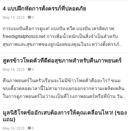
แล้วที่จะนำเสียงบางส่วนจากแนวหน้าของทารก -มี. เราตื่นเต้น
ลำดับเล็กน้อย ติดอยู่กับการปรับแต่ง? ทารกโฮลเดนกำลังเต้นรำ
กับการยอมจำนนทุกครั้งที่เราได้รับและขอให้บางคนมีส่วนร่วม
4 แบบฝึกหัดการตั้งครรภ์ที่ปลอดภัย
พยายามประดิษฐ์เนื้อเพลงของคุณเองไปที่ Twinkle Twinkle
ที่นี่ใน RookieMoms.com ในขณะที่คนอื่น ๆ จะบันทึกความ
May 19, 2023
0
Little Star (ซึ่งเป็นเพลงของ ABC และ Baa Baa…
ท้าทายประจำสัปดาห์ของพวกเขาในบล็อกของพวกเขาเอง เรา
การแบ่งปันคือการดูแล! แบ่งปัน ทวีต แบ่งปัน เครดิตภาพ:
ได้เชิญ Six Rookies เหล่านี้มาแบ่งปันเรื่องราวของพวกเขากับ
freedigitalphotos.net การเพิ่มน้ำหนักเป็นสิ่งจำเป็นสำหรับ
เราและเราไม่สามารถตื่นเต้นได้มากขึ้น กรุณาพบเพื่อนใหม่
สุขภาพและสุขภาพของลูกน้อยของคุณในระหว่างตั้งครรภ์
ของเรา: Leslie Brinkley สวัสดี! ฉันเป็นเลสลี่”“ บล็อกเกอร์และ
อย่างไรก็ตามหากคุณมีน้ำหนักมากเกินไปอาจทำให้เกิดโรค
สุนัขตัวน้อยของเธอด้วย! ฉันรักการถ่ายภาพ ฉันหมกมุ่นอยู่กับ
เบาหวานขณะตั้งครรภ์และอาจเป็นเรื่องยากมากที่จะลดน้ำ
สูตรข้าวโพดคั่วที่ดีต่อสุขภาพสำหรับคืนภาพยนตร์
Instagram และฉันก็ยังหมกมุ่นอยู่กับสุนัขของฉันแจ็คสัน ฉันเกิด
หนักพิเศษหลังจากที่ลูกของคุณเกิด ด้วยโปรแกรมอาหารที่
May 18, 2023
0
และเติบโตในเวอร์จิเนียตอนนี้อาศัยอยู่ในฟิลาเดลเฟียกับสามี
เหมาะสมและ Vie Fitness & Day Spa คุณจะมีการตั้งครรภ์ที่ดี
ของฉันชาร์ลส์ เราพบกันตกหลุมรักและแต่งงานที่มหาวิทยาลัย
คืนภาพยนตร์ในครัวเรือนจะไม่มีข้าวโพดคั่วคืออะไร? ขนม
ต่อสุขภาพด้วยน้ำหนักที่เพิ่มขึ้นตามปกติ มารดาที่คาดหวังที่
วิลลาโนวาและเราคาดหวังว่าลูกคนแรกของเราในเดือน
ขบเคี้ยวตลอดเวลานี้ไม่สามารถแยกออกจากความเพลิดเพลิน
ออกกำลังกายจะได้รับ 7 ปอนด์น้อยกว่าผู้ที่ไม่ออกกำลังกาย
มกราคมนี้! ฉันชอบที่จะเดินทางถ้าฉันสามารถไปที่ไหนสักแห่ง
ในการดูภาพยนตร์ไม่ว่าจะเป็นที่โรงภาพยนตร์หรือที่บ้าน วันนี้
ด้านล่างนี้เป็นแบบฝึกหัดสี่แบบที่ปลอดภัยในระหว่างตั้งครรภ์
ใหม่ทุกสัปดาห์ฉันจะทั้งหมด ฉันเป็นนักวิ่งมาราธอน 3 ครั้ง ฉัน
เรามีสูตรข้าวโพดคั่วเพื่อสุขภาพที่น่าสนใจสำหรับคุณ (ดีน่า
Walkingwalking เป็นการออกกำลังกายที่ดีที่สุดสำหรับหญิงตั้ง
วิ่งเพื่อฉันสามารถกินอาหารที่ดีและดื่มค็อกเทลสุดพิเศษ…
สนใจเช่นเดียวกับสูตรข้าวโพดคั่วที่ดีต่อสุขภาพ เสิร์ฟอาหาร
มูลนิธิโรคข้ออักเสบต้องการให้คุณเคลื่อนไหว! {ของ
ครรภ์และสามารถเริ่มต้นได้ในช่วงการตั้งครรภ์ของคุณ การ
แถม}
ว่างสนุก ๆ ที่คุณสามารถรู้สึกได้ดี สูตรข้าวโพดคั่วโรสแมรี่แสน
ออกกำลังกายที่มีผลกระทบต่ำนี้ช่วยให้ความวิตกกังวลออกจาก
อร่อยสำหรับคืนภาพยนตร์ ข้าวโพดคั่วมีสุขภาพดีหรือไม่? ก่อน
May 16, 2023
0