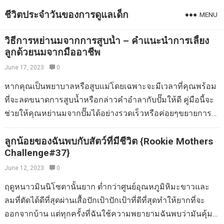
ชีวิตประจำวันของการดูแลเด็ก
MENU
วิธีการหย่านมจากการสูบน้ำ – คำแนะนำการเลี้ยง
ลูกด้วยนมจากมืออาชีพ
June 17, 2023
0
หากคุณเป็นพยาบาลหรือสูบแม่โดยเฉพาะจะมีเวลาที่คุณพร้อม
ที่จะลดขนาดการสูบน้ำหรือกล่าวคำอำลากับปั๊มให้ดี คู่มือนี้จะ
ช่วยให้คุณหย่านมจากปั๊มได้อย่างรวดเร็วหรือค่อยๆขยายการ
สูบน้ำกลับหากคุณมีอุปทานมากเกินไป การหย่านมจากการสูบ
น้ำนั้นง่ายกว่าที่คุณคาดไว้มากในขณะที่คุณควบคุมได้เมื่อใด
ลูกน้อยของฉันพบกับสัตว์ที่มีชีวิต {Rookie Mothers
Challenge#37}
และเท่าใดคุณสามารถเลือกวิธีที่เหมาะสมกับคุณได้ดีที่สุด วิธี
การหย่านมจากการสูบน้ำ – คำแนะนำการเลี้ยงลูกด้วยนมจาก
June 12, 2023
0
มืออาชีพ ทำไมคุณถึงหย่านมจากการสูบฉีด คุณอาจเป็นแม่
ฤดูหนาวมินนิโซตานั้นยาก ต่ำกว่าศูนย์อุณหภูมิหิมะขาวและ
ของทารกก่อนวัยอันควรและสูบฉีดในขณะที่ทารกอยู่ใน NICU
ลมที่ตัดได้ดีที่สุดผ่านเสื้อปักเป้าปักเป้าที่ดีที่สุดทำให้ยากที่จะ
หรือโรงพยาบาล ตอนนี้ทารกอยู่บ้านและพยาบาลได้อย่าง
ออกจากบ้าน แต่ทุกครั้งที่ฉันใช้ความพยายามฉันพบว่ามันคุ้ม
สวยงามคุณพร้อมที่จะลดปริมาณที่คุณสูบฉีด หรือคุณอาจสูบ