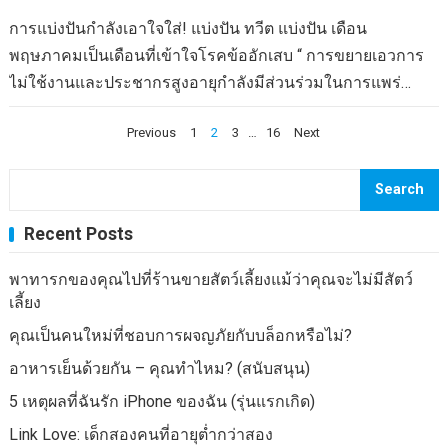
ข้อต่อของคุณปรับปรุงการไหลเวียนเพิ่มความแข็งแกร่งของ
ที่เราจะไปถึงสูตรข้าวโพดคั่วของสมุนไพรกระเทียมให้พูดคุยกัน
หัวใจและปอดและเป็นพื้นฐานที่จะรวมเข้ากับตารางงานที่ยุ่ง
การแบ่งปันกำลังเอาใจใส่! แบ่งปัน ทวีต แบ่งปัน เดือน
นิดหน่อยเกี่ยวกับข้าวโพดคั่วและถ้ามันเป็นตัวเลือกของว่างที่ดี
ของคุณ น้ำว่ายน้ำมีความต้านทานเพียงพอสำหรับหญิงตั้ง
พฤษภาคมเป็นเดือนที่เข้าใจโรคข้ออักเสบ “ การขยายเอวการ
และดีต่อสุขภาพ ข้าวโพดคั่วเป็นอาหารที่มีธัญพืชสูงในแคลอรี่
ครรภ์และคุณมีโอกาสน้อยที่จะได้รับบาดเจ็บว่ายน้ำ นอกจากนี้
ไม่ใช้งานและประชากรสูงอายุกำลังมีส่วนร่วมในการแพร่
และเส้นใยสูง ข้าวโพดคั่วธรรมดาหนึ่งถ้วยมีประมาณ 30
คุณยังรู้สึกเบาลงในน้ำดังนั้นนี่คือการออกกำลังกายที่เหมาะที่
ระบาดของโรคข้ออักเสบที่จะส่งผลต่อชีวิตและกระเป๋าเงินของ
แคลอรี่และเส้นใย 1.2 กรัม (แม้ว่าจะมีคาร์โบไฮเดรต 6 กรัมต่อ
Posts
Previous
1
2
3
…
16
Next
จะทำในขณะตั้งครรภ์ Pilatespilates ช่วยเสริมสร้างกล้ามเนื้อ
ชาวอเมริกันทุกคน สาเหตุทั่วไปของความพิการทั่วไปของ
ถ้วย แต่ก็อาจไม่ใช่ของว่างที่เป็นมิตรกับเบาหวาน) แต่สิ่งที่เกิด
navigation
หลักของคุณดังนั้นจึงง่ายกว่าที่จะสูญเสียท้องแม่หลังจากที่ลูก
ประเทศนั้นยังไม่ได้รับการรับรู้ถึงความเจ็บป่วย เกือบหนึ่งในห้า
ขึ้นจริงคือวิธีที่ข้าวโพดคั่วเตรียมไว้และแต่งตัว ฉันไม่คิดเกี่ยว
ของคุณเกิด การมีแกนกลางที่แข็งแกร่งจะช่วยให้การทำงาน
ของผู้ใหญ่ในสหรัฐอเมริกา (46 ล้านคน) มีโรคข้ออักเสบและ
Search
กับข้าวโพดคั่วไมโครเวฟที่บรรจุไว้ล่วงหน้าทุกประเภทเพื่อ
หนักง่ายขึ้นและบทเรียนอาการปวดหลังส่วนล่างในระหว่างตั้ง
ประมาณ 67 ล้านคนจะได้รับผลกระทบภายในปี 2573 โรคข้อ
สุขภาพที่ดี ก่อนอื่นไขมันอิ่มตัวและรสชาติสังเคราะห์ในเนื้อหา
Recent Posts
ครรภ์ โรงยิมในพื้นที่หรือสวนสาธารณะและ Rec ของคุณอาจ
เข่าเสื่อม (OA) ซึ่งเป็นโรคข้ออักเสบชนิดทั่วไปมากที่สุดใน
นั้นไม่มีขนาดใหญ่มากเช่นเดียวกับถุงข้าวโพดคั่วไมโครเวฟที่
มีชั้นเรียนพิลาทิส…
ปัจจุบันส่งผลกระทบต่อผู้คนเกือบ 27 ล้านคนในสหรัฐอเมริกา
พาทารกของคุณไปที่ร้านขายสัตว์เลี้ยงแม้ว่าคุณจะไม่มีสัตว์
สองเรียงรายไปด้วยฟิล์มที่คาดว่าจะทนต่อน้ำมันและความชื้น
นอกจากนี้เนื่องจากการเชื่อมโยงระหว่างโรคข้อเข่าเสื่อมเช่น
เลี้ยง
วัสดุบุผิวเหล่านี้รวมถึง PFCs (สารเคมี perfluorinated) ที่ถูกค้น
เดียวกับการไม่ใช้งาน เช่นเดียวกับตัวเลขเหล่านี้คาดว่าจะเพิ่ม
คุณเป็นคนใหม่ที่ชอบการผจญภัยกับบล็อกหรือไม่?
พบว่าเป็นอันตราย ผลกระทบที่เป็นพิษของพวกเขาอาจทำให้เกิด
ขึ้นเป็นอัตราของโรคข้อเข่าเสื่อม เธอรู้รึเปล่า: * โรคข้ออักเสบ
เนื้องอกเช่นเดียวกับมะเร็งชนิดเฉพาะ นอกจากนี้พวกเขายังไม่
อาหารเย็นด้วยกัน – คุณทำไหม? (สนับสนุน)
ไม่เพียง แต่เป็นความเจ็บป่วยที่ส่งผลกระทบต่อผู้สูงอายุ อาการ
สามารถย่อยสลายได้เช่นเดียวกับด้วยเหตุนี้จึงอยู่ในบรรยากาศ
5 เหตุผลที่ฉันรัก iPhone ของฉัน (รุ่นแรกเกิด)
ของโรคข้อเข่าเสื่อมสามารถเริ่มต้นได้เร็วเท่าอายุ 40 และการ
อย่างต่อเนื่อง…
พัฒนาอย่างช้าๆ การศึกษาแสดงให้เห็นว่าเคอร์คูมินเป็นการ
Link Love: เด็กสองคนที่อายุต่ำกว่าสอง