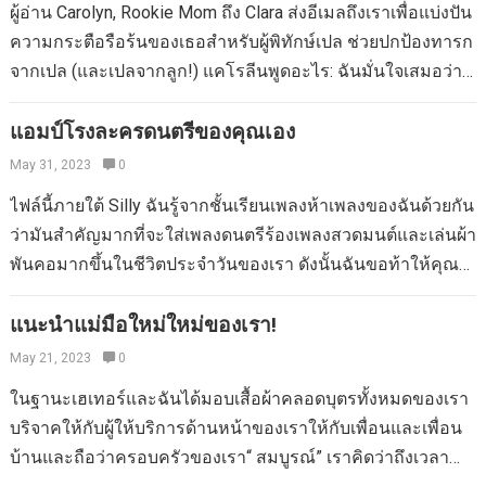
ฐานะคุณยายตัวแทนสำหรับลูกของคุณ มิฉะนั้นคุณอาจมีความ
ผู้อ่าน Carolyn, Rookie Mom ถึง Clara ส่งอีเมลถึงเราเพื่อแบ่งปัน
เสมอ กระเป๋าเป้สะพายหลังสำหรับทารก“ มากกว่า” หรือไม่? 5
ปรารถนาที่จะตบเธอซึ่งเป็นไปได้มากที่สุดที่คิดว่าหยาบคายใน
ความกระตือรือร้นของเธอสำหรับผู้พิทักษ์เปล ช่วยปกป้องทารก
ขั้นตอนในการกัน babyproof สุนัขของคุณ 5 แนวคิดที่ยอดเยี่ยม
ทุกวัฒนธรรมส่วนใหญ่ ผู้เดินเล่นไม่ใช่เพื่อนของคุณเสมอไป…
จากเปล (และเปลจากลูก!) แคโรลีนพูดอะไร: ฉันมั่นใจเสมอว่า
(คุณไม่เชื่อในตัวเอง) 5 สิ่งที่คุณไม่ควรซื้อ ข้อกำหนดด้านความ
จะทิ้งลูกสาวอายุ 4 เดือนของเราคลาร่าไว้ในเปลของเธอเพื่อ
ปลอดภัยที่รุนแรงขึ้นสำหรับเปล จดหมายรักถึงเก้าอี้ห้องน้ำของ
เลื่อนเวลาจนกระทั่งวันหนึ่งเธอกระแทกฟันของเธอที่ด้านข้าง
แอมป์โรงละครดนตรีของคุณเอง
ฉัน…
ของราวเปลของเธอและเริ่มกรีดร้อง แม้ว่าเธอจะไม่กระแทก
May 31, 2023
0
ปากของเธออย่างหนักพอที่จะทำให้เกิดการบาดเจ็บ (ไม่เหมือน
ไฟล์นี้ภายใต้ Silly ฉันรู้จากชั้นเรียนเพลงห้าเพลงของฉันด้วยกัน
กับเวลาที่ฉันล้มและกระแทกฟันของตัวเองบนโต๊ะ”” ขอบคุณ
ว่ามันสำคัญมากที่จะใส่เพลงดนตรีร้องเพลงสวดมนต์และเล่นผ้า
พระเจ้าสำหรับวิสุทธิชนที่สำนักงานทันตแพทย์เครื่องสำอาง
พันคอมากขึ้นในชีวิตประจำวันของเรา ดังนั้นฉันขอท้าให้คุณ
ของเรา) และไม่มีความเสียหายกับเธอ ฟันหรือปากคู่สมรสของ
รวมกิจกรรมเหล่านี้เข้ากับวันของคุณวันนี้ ฉันค้นพบเคล็ดลับโง่
ฉันและฉันสาบานว่าจะหาทางออกและเราเริ่มค้นหาผลิตภัณฑ์
ๆ นี้กับเพื่อนที่ดีที่สุดในวัยเด็กของฉันโมนิก้า (เป็นผู้ใหญ่) ตลอด
แนะนำแม่มือใหม่ใหม่ของเรา!
ที่น้องสาวของฉันบอกฉันเกี่ยวกับการใช้กับหลานชายอายุ 8
ทั้งเช้าเราท้าทายตัวเองให้ร้องเพลงแทนการพูด ฉันร้องเพลง“
May 21, 2023
0
เดือนของฉันเรียกว่าผู้พิทักษ์รางฟัน Crib ผลิตภัณฑ์นี้มีความคิด
ส่งซีเรียลให้ฉัน” และเธอก็ตอบกลับบทเพลง“ โอ้ใช่ฉันจะ!” ร้อง
สร้างสรรค์จริงๆ ผู้พิทักษ์รถไฟฟันที่เราซื้อมานั้นมาจากเทรนด์
ในฐานะเฮเทอร์และฉันได้มอบเสื้อผ้าคลอดบุตรทั้งหมดของเรา
เพลงของคุณผ่านการทำอาหารเย็นหรือแต่งตัวให้ลูกน้อยของ
แลนด์และมันต่ำกว่า $ 20 แต่ฉันสังเกตเห็นหลังจากนั้นฉัน
บริจาคให้กับผู้ให้บริการด้านหน้าของเราให้กับเพื่อนและเพื่อน
คุณ (เมื่อไม่มีใครอยู่บ้าน) ตรวจสอบให้แน่ใจว่าได้ทำซ้ำนักร้อง
สามารถซื้อ Crib Teething Cover ยี่ห้ออีกยี่ห้อใน…
บ้านและถือว่าครอบครัวของเรา“ สมบูรณ์” เราคิดว่าถึงเวลา
(จากการสร้างของคุณเอง) และคิดค้นขั้นตอนการเต้นรำหรือ